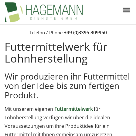
Skip to navigation
Skip to content
Togg
Hagemann Dienste GmbH
Landwirtschaft – Lebensmittelrecycling – Futtermittelhandel – Futtermittelwer
Telefon / Phone
+49 (0)3395 309950
Futtermittelwerk für
Lohnherstellung
Wir produzieren ihr Futtermittel
von der Idee bis zum fertigen
Produkt.
Mit unserem eigenen
Futtermittelwerk
für
Lohnherstellung verfügen wir über die idealen
Voraussetzungen um ihre Produktidee für ein
Futtermittel mit Ihnen gemeinsam umzusetzen.