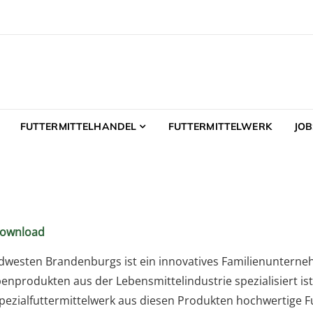
GmbH
ermittelhandel – Futtermittelwerk
FUTTERMITTELHANDEL
FUTTERMITTELWERK
JOB
ownload
westen Brandenburgs ist ein innovatives Familienunterneh
rodukten aus der Lebensmittelindustrie spezialisiert ist
pezialfuttermittelwerk aus diesen Produkten hochwertige Fu