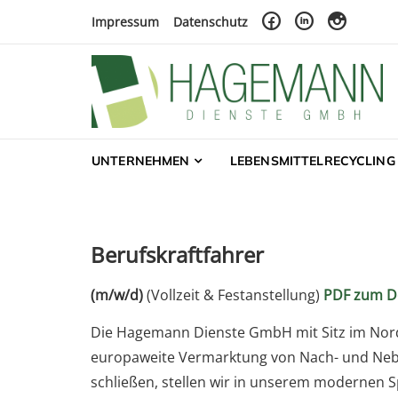
Skip to navigation
Skip to content
Impressum
Datenschutz
Hagemann Dienste 
Landwirtschaft – Lebensmittelrecycling – Futt
UNTERNEHMEN
LEBENSMITTELRECYCLING
Berufskraftfahrer
(m/w/d)
(Vollzeit & Festanstellung)
PDF zum D
Die Hagemann Dienste GmbH mit Sitz im Nord
europaweite Vermarktung von Nach- und Nebenp
schließen, stellen wir in unserem modernen S