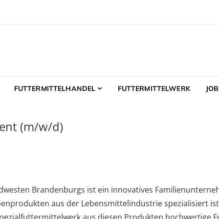
GmbH
ermittelhandel – Futtermittelwerk
FUTTERMITTELHANDEL
FUTTERMITTELWERK
JOB
ent (m/w/d)
westen Brandenburgs ist ein innovatives Familienunterneh
rodukten aus der Lebensmittelindustrie spezialisiert ist
pezialfuttermittelwerk aus diesen Produkten hochwertige Fu