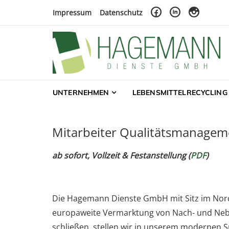
Skip to navigation
Skip to content
Impressum
Datenschutz
Hagemann Dienste 
Landwirtschaft – Lebensmittelrecycling – Futt
UNTERNEHMEN
LEBENSMITTELRECYCLING
Mitarbeiter Qualitätsmanagem
ab sofort, Vollzeit & Festanstellung (
PDF
)
Die Hagemann Dienste GmbH mit Sitz im Nord
europaweite Vermarktung von Nach- und Nebenp
schließen, stellen wir in unserem modernen S