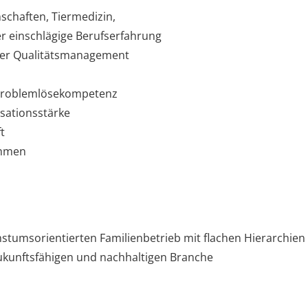
chaften, Tiermedizin,
r einschlägige Berufserfahrung
der Qualitätsmanagement
 Problemlösekompetenz
sationsstärke
t
ammen
chstumsorientierten Familienbetrieb mit flachen Hierarchi
ukunftsfähigen und nachhaltigen Branche