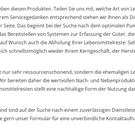
eben diesen Produkten. Teilen Sie uns mit, welche Art von L
em Servicegedanken entsprechend stehen wir Ihnen als Dien
 Seite. Das beginnt bei der Suche nach dem optimalen Pu
as Bereitstellen von Systemen zur Erfassung der Güter, die
 auf Wunsch auch die Abholung Ihrer Lebensmittelreste. Selb
e sich schnellstmöglich wieder Ihrem Kerngeschäft, der Her
ht nur sehr ressourcenschonend, sondern die ehemaligen Leb
 Wir bereiten daher die wertvollen Nach- und Nebenprodukt
smittelresten stellt eine nachhaltige Form der Nutzung dar
und sind auf der Suche nach einem zuverlässigen Dienstleist
Sie gern unser Formular für eine unverbindliche Kontaktauf