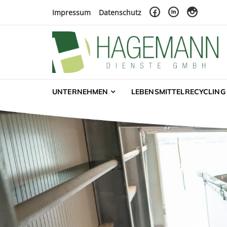
Skip to navigation
Skip to content
Impressum
Datenschutz
Hagemann Dienste 
Landwirtschaft – Lebensmittelrecycling – Futt
UNTERNEHMEN
LEBENSMITTELRECYCLING