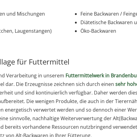
men und Mischungen
Feine Backwaren / Feing
Diätetische Backwaren u
tchen, Laugenstangen)
Öko-Backwaren
age für Futtermittel
und Verarbeitung in unserem
Futtermittelwerk in Brandenbu
el dar. Die Erzeugnisse zeichnen sich durch einen
sehr hoh
herheit und sind kontinuierlich verfügbar. Daher werden d
aufbereitet. Die wenigen Produkte, die auch in der Tierern
gen energetisch verwertet werden und so dennoch einer We
eine sinnvolle, nachhaltige Weiterverwertung der Alt(Backw
 und bereits vorhandene Ressourcen nutzbringend verwende
tz von Alt-Backwaren in Ihrer Fütterung.